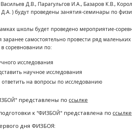
, Васильев Д.В.
, Парагуль
г
ов И.А.
,
Базаров К.В., К
орол
 Д.А. ) будут проведены занятия-семинары по физ
рамках школы будет проведено мероприятие-соре
я заранее самостоятельно провести ряд маленьких
 в соревновании по:
учного исследования
дставить научное исследования
 ответить на вопросы по исследованию
представлены по
ссылке
ИЗБОЙ"
подготовки к
представлена по
ссылке
"ФИЗБОЙ"
ервого дня ФИЗБОЯ: