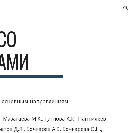
ion
СО
АМИ
м основным направлениям:
 Мазагаева М.К., Гутнова А.К., Пантилеев
атов Д.Я.
, Бочкарев А.В. Бочкарева О.Н.,