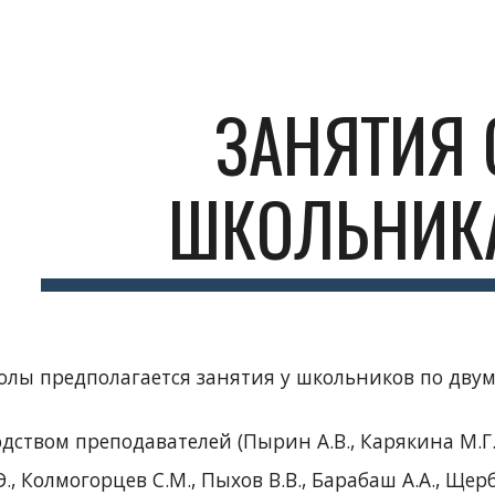
ip to main content
Skip to navigat
ЗАНЯТИЯ 
ШКОЛЬНИК
олы предполагается
занятия у школьников по дву
дством преподавателей (Пырин А.В., Карякина М.Г.,
.Э., Колмогорцев С.М., Пыхов В.В., Барабаш А.А.,
Щерб