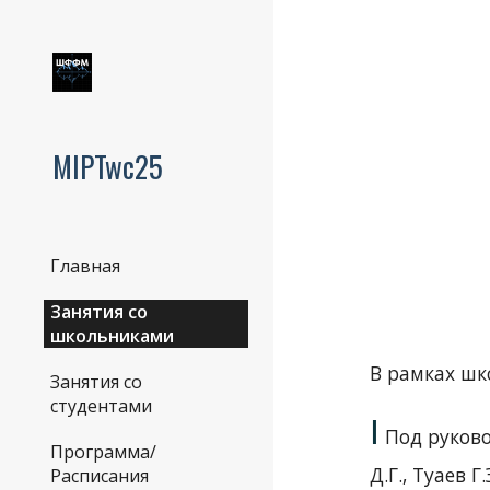
Sk
MIPTwc25
Главная
Занятия со
школьниками
В рамках шк
Занятия со
студентами
I
Под руково
Программа/
Д.Г., Туаев Г
Расписания