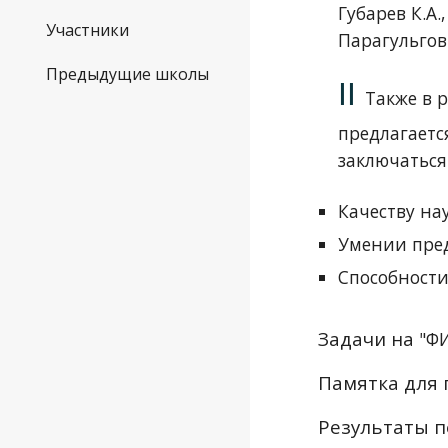
Губарев К.А.
Участники
Парагульгов
Предыдущие школы
II
Также в 
предлагаетс
заключаться
Качеству на
Умении пре
Способности
Задачи на
"Ф
Памятка для 
Результаты п